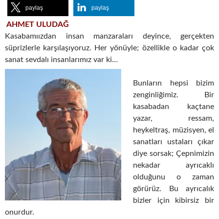
paylaş
paylaş
AHMET ULUDAĞ
Kasabamıızdan insan manzaraları deyince, gerçekten
süprizlerle karşılaşıyoruz. Her yönüyle; özellikle o kadar çok
sanat sevdalı insanlarımız var ki…
Bunların hepsi bizim
zenginliğimiz. Bir
kasabadan kaçtane
yazar, ressam,
heykeltraş, müzisyen, el
sanatları ustaları çıkar
diye sorsak; Çepnimizin
nekadar ayrıcaklı
olduğunu o zaman
görürüz. Bu ayrıcalık
bizler için kibirsiz bir
onurdur.