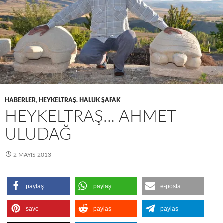
HABERLER
,
HEYKELTRAŞ. HALUK ŞAFAK
HEYKELTRAŞ… AHMET
ULUDAĞ
2 MAYIS 2013
paylaş
paylaş
e-posta
save
paylaş
paylaş