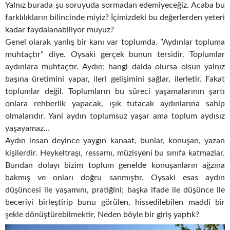
Yalnız burada şu soruyuda sormadan edemiyeceğiz. Acaba bu
farklılıkların bilincinde miyiz? İçimizdeki bu değerlerden yeteri
kadar faydalanabiliyor muyuz?
Genel olarak yanlış bir kanı var toplumda. ”Aydınlar topluma
muhtaçtır” diye. Oysaki gerçek bunun tersidir. Toplumlar
aydınlara muhtaçtır. Aydın; hangi dalda olursa olsun yalnız
başına üretimini yapar, ileri gelişimini sağlar, ilerletir. Fakat
toplumlar değil. Toplumların bu süreci yaşamalarının şartı
onlara rehberlik yapacak, ışık tutacak aydınlarına sahip
olmalarıdır. Yani aydın toplumsuz yaşar ama toplum aydısız
yaşayamaz…
Aydın insan deyince yaygın kanaat, bunlar, konuşan, yazan
kişilerdir. Heykeltraşı, ressamı, müzisyeni bu sınıfa katmazlar.
Bundan dolayı bizim toplum genelde konuşanların ağzına
bakmış ve onları doğru sanmıştır. Oysaki esas aydın
düşüncesi ile yaşamını, pratiğini; başka ifade ile düşünce ile
beceriyi birleştirip bunu görülen, hissedilebilen maddi bir
şekle dönüştürebilmektir, Neden böyle bir giriş yaptık?