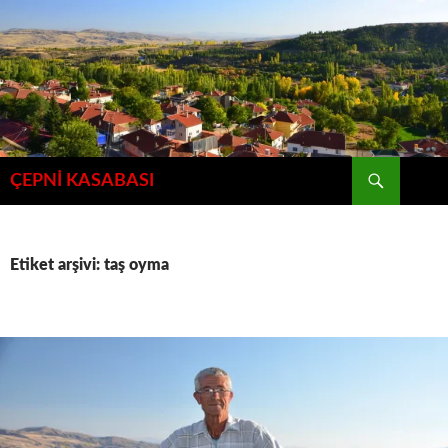
İçeriğe
atla
Ara
ÇEPNİ KASABASI
Etiket arşivi: taş oyma