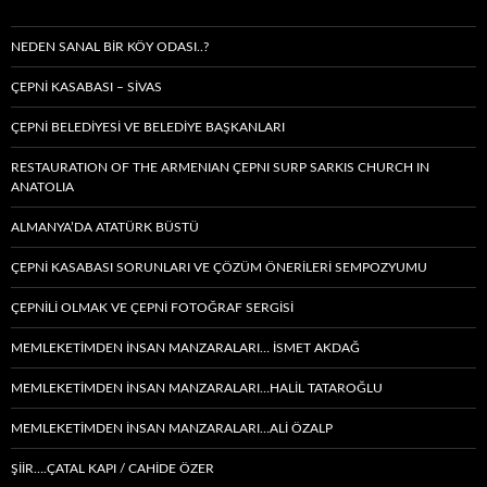
NEDEN SANAL BIR KÖY ODASI..?
ÇEPNİ KASABASI – SIVAS
ÇEPNİ BELEDİYESİ VE BELEDİYE BAŞKANLARI
RESTAURATION OF THE ARMENIAN ÇEPNI SURP SARKIS CHURCH IN
ANATOLIA
ALMANYA’DA ATATÜRK BÜSTÜ
ÇEPNİ KASABASI SORUNLARI VE ÇÖZÜM ÖNERİLERİ SEMPOZYUMU
ÇEPNİLİ OLMAK VE ÇEPNİ FOTOĞRAF SERGİSİ
MEMLEKETIMDEN INSAN MANZARALARI… İSMET AKDAĞ
MEMLEKETIMDEN INSAN MANZARALARI…HALİL TATAROĞLU
MEMLEKETIMDEN INSAN MANZARALARI…ALİ ÖZALP
ŞİİR….ÇATAL KAPI / CAHİDE ÖZER