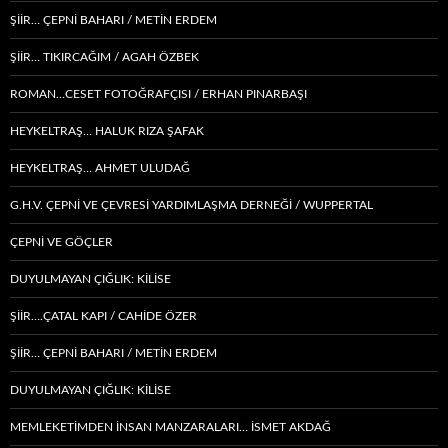
ŞİİR… ÇEPNI BAHARI / METİN ERDEM
ŞIIR… TIKIRCAĞIM / AGAH ÖZBEK
ROMAN…CESET FOTOĞRAFÇISI / ERHAN PINARBAŞI
HEYKELTRAŞ… HALUK RIZA ŞAFAK
HEYKELTRAŞ… AHMET ULUDAĞ
G.H.V. ÇEPNİ VE ÇEVRESİ YARDIMLAŞMA DERNEĞİ / WUPPERTAL
ÇEPNI VE GÖÇLER
DUYULMAYAN ÇIĞLIK: KİLİSE
ŞİİR….ÇATAL KAPI / CAHİDE ÖZER
ŞİİR… ÇEPNI BAHARI / METİN ERDEM
DUYULMAYAN ÇIĞLIK: KİLİSE
MEMLEKETIMDEN INSAN MANZARALARI… İSMET AKDAĞ