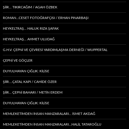
ŞIIR… TIKIRCAĞIM / AGAH ÖZBEK
ROMAN…CESET FOTOĞRAFÇISI / ERHAN PINARBAŞI
HEYKELTRAŞ… HALUK RIZA ŞAFAK
HEYKELTRAŞ… AHMET ULUDAĞ
G.H.V. ÇEPNİ VE ÇEVRESİ YARDIMLAŞMA DERNEĞİ / WUPPERTAL
ÇEPNI VE GÖÇLER
DUYULMAYAN ÇIĞLIK: KİLİSE
ŞİİR….ÇATAL KAPI / CAHİDE ÖZER
ŞİİR… ÇEPNI BAHARI / METİN ERDEM
DUYULMAYAN ÇIĞLIK: KİLİSE
MEMLEKETIMDEN INSAN MANZARALARI… İSMET AKDAĞ
MEMLEKETIMDEN INSAN MANZARALARI…HALİL TATAROĞLU