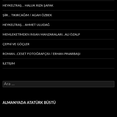
HEYKELTRAŞ… HALUK RIZA ŞAFAK
ŞIIR… TIKIRCAĞIM / AGAH ÖZBEK
HEYKELTRAŞ… AHMET ULUDAĞ
MEMLEKETIMDEN INSAN MANZARALARI…ALİ ÖZALP
ÇEPNI VE GÖÇLER
ROMAN…CESET FOTOĞRAFÇISI / ERHAN PINARBAŞI
İLETİŞİM
Arama:
ALMANYADA ATATÜRK BÜSTÜ