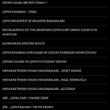
NEDEN SANAL BIR KÖY ODASI..?
ÇEPNİ KASABASI – SIVAS
ÇEPNİ BELEDİYESİ VE BELEDİYE BAŞKANLARI
RESTAURATION OF THE ARMENIAN ÇEPNI SURP SARKIS CHURCH IN
ANATOLIA
ALMANYA’DA ATATÜRK BÜSTÜ
ÇEPNİ KASABASI SORUNLARI VE ÇÖZÜM ÖNERİLERİ SEMPOZYUMU
ÇEPNİLİ OLMAK VE ÇEPNİ FOTOĞRAF SERGİSİ
MEMLEKETIMDEN INSAN MANZARALARI… İSMET AKDAĞ
MEMLEKETIMDEN INSAN MANZARALARI…HALİL TATAROĞLU
MEMLEKETIMDEN INSAN MANZARALARI…ALİ ÖZALP
ŞİİR….ÇATAL KAPI / CAHİDE ÖZER
ŞİİR… ÇEPNI BAHARI / METİN ERDEM