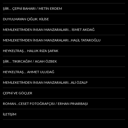
ŞİİR… ÇEPNI BAHARI / METİN ERDEM
DUYULMAYAN ÇIĞLIK: KİLİSE
MEMLEKETIMDEN INSAN MANZARALARI… İSMET AKDAĞ
MEMLEKETIMDEN INSAN MANZARALARI…HALİL TATAROĞLU
HEYKELTRAŞ… HALUK RIZA ŞAFAK
ŞIIR… TIKIRCAĞIM / AGAH ÖZBEK
HEYKELTRAŞ… AHMET ULUDAĞ
MEMLEKETIMDEN INSAN MANZARALARI…ALİ ÖZALP
ÇEPNI VE GÖÇLER
ROMAN…CESET FOTOĞRAFÇISI / ERHAN PINARBAŞI
İLETİŞİM