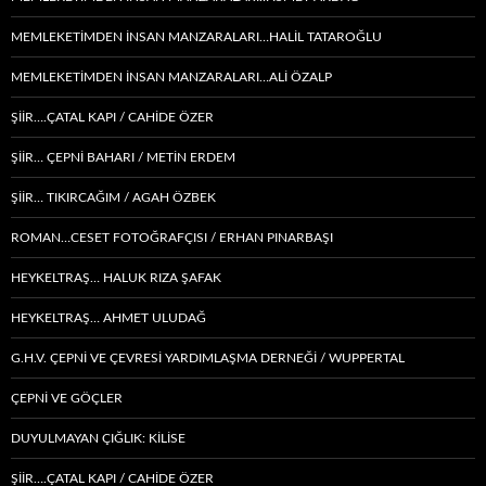
MEMLEKETIMDEN INSAN MANZARALARI…HALİL TATAROĞLU
MEMLEKETIMDEN INSAN MANZARALARI…ALİ ÖZALP
ŞİİR….ÇATAL KAPI / CAHİDE ÖZER
ŞİİR… ÇEPNI BAHARI / METİN ERDEM
ŞIIR… TIKIRCAĞIM / AGAH ÖZBEK
ROMAN…CESET FOTOĞRAFÇISI / ERHAN PINARBAŞI
HEYKELTRAŞ… HALUK RIZA ŞAFAK
HEYKELTRAŞ… AHMET ULUDAĞ
G.H.V. ÇEPNİ VE ÇEVRESİ YARDIMLAŞMA DERNEĞİ / WUPPERTAL
ÇEPNI VE GÖÇLER
DUYULMAYAN ÇIĞLIK: KİLİSE
ŞİİR….ÇATAL KAPI / CAHİDE ÖZER