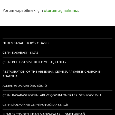
Yorum yapabilmek için
oturum açmalısınız
.
NEDEN SANAL BIR KÖY ODASI..?
ÇEPNİ KASABASI – SIVAS
ÇEPNİ BELEDİYESİ VE BELEDİYE BAŞKANLARI
RESTAURATION OF THE ARMENIAN ÇEPNI SURP SARKIS CHURCH IN
ANATOLIA
ALMANYA’DA ATATÜRK BÜSTÜ
ÇEPNİ KASABASI SORUNLARI VE ÇÖZÜM ÖNERİLERİ SEMPOZYUMU
ÇEPNİLİ OLMAK VE ÇEPNİ FOTOĞRAF SERGİSİ
MEMLEKETIMDEN INSAN MANZARALARI… İSMET AKDAĞ