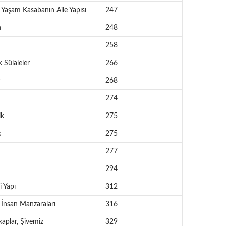
Yaşam Kasabanın Aile Yapısı
247
n
248
258
 Sülaleler
266
r
268
274
ik
275
k
275
277
294
 Yapı
312
İnsan Manzaraları
316
kaplar, Şivemiz
329