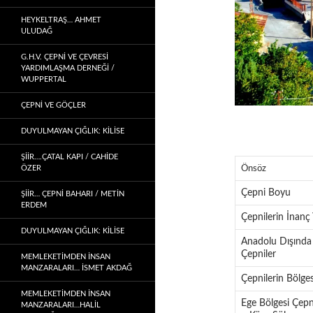
HEYKELTRAŞ… AHMET
ULUDAĞ
G.H.V. ÇEPNİ VE ÇEVRESİ
YARDIMLAŞMA DERNEĞİ /
WUPPERTAL
ÇEPNI VE GÖÇLER
DUYULMAYAN ÇIĞLIK: KİLİSE
ŞİİR….ÇATAL KAPI / CAHİDE
Önsöz
ÖZER
Çepni Boyu
ŞİİR… ÇEPNI BAHARI / METİN
ERDEM
Çepnilerin İnanç 
DUYULMAYAN ÇIĞLIK: KİLİSE
Anadolu Dışında
Çepniler
MEMLEKETIMDEN INSAN
MANZARALARI… İSMET AKDAĞ
Çepnilerin Bölges
MEMLEKETIMDEN INSAN
Ege Bölgesi Çepni
MANZARALARI…HALİL