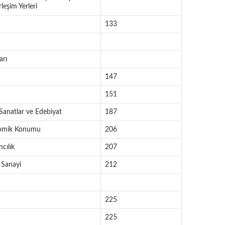
leşim Yerleri
133
arı
147
151
Sanatlar ve Edebiyat
187
nomik Konumu
206
cılık
207
 Sanayi
212
225
225