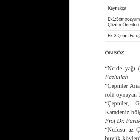
Kaynakça
Ek1:Sempozyum, 
Çözüm Önerileri
Ek 2:Çepni Fotoğ
ÖN SÖZ
“Nerde yağı 
Fazlullah
“Çepniler An
rolü oynayan 
“Çepniler, 
Karadeniz böl
Prof Dr. Faru
“Nüfusu az Çe
büyük köylerd