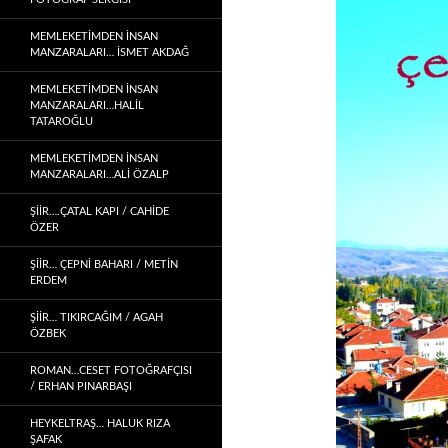
MEMLEKETIMDEN INSAN
MANZARALARI… İSMET AKDAĞ
MEMLEKETIMDEN INSAN
MANZARALARI…HALİL
TATAROĞLU
MEMLEKETIMDEN INSAN
MANZARALARI…ALİ ÖZALP
ŞİİR….ÇATAL KAPI / CAHİDE
ÖZER
ŞİİR… ÇEPNI BAHARI / METİN
ERDEM
ŞIIR… TIKIRCAĞIM / AGAH
ÖZBEK
ROMAN…CESET FOTOĞRAFÇISI
/ ERHAN PINARBAŞI
HEYKELTRAŞ… HALUK RIZA
ŞAFAK