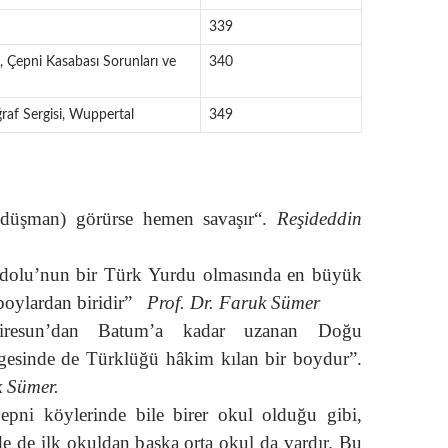
339
Çepni Kasabası Sorunları ve
340
raf Sergisi, Wuppertal
349
(düşman) görürse hemen savaşır“.
Reşideddin
adolu’nun bir Türk Yurdu olmasında en büyük
boylardan biridir”
Prof. Dr. Faruk Sümer
Giresun’dan Batum’a kadar uzanan Doğu
gesinde de Türklüğü hâkim kılan bir boydur”.
k Sümer.
pni köylerinde bile birer okul olduğu gibi,
e de ilk okuldan başka orta okul da vardır. Bu