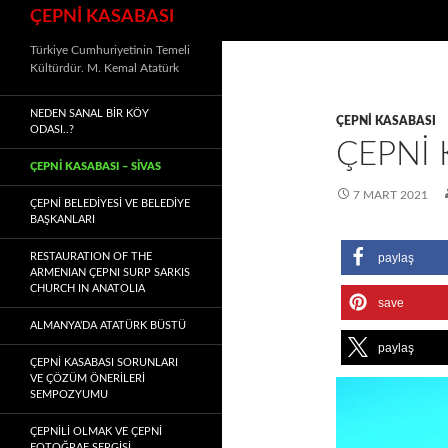
Ara
ÇEPNİ KASABASI
Türkiye Cumhuriyetinin Temeli
Kültürdür. M. Kemal Atatürk
NEDEN SANAL BIR KÖY
ÇEPNI KASABASI
ODASI..?
ÇEPNİ 
ÇEPNİ KASABASI – SIVAS
7 MART 2021
ÇEPNİ BELEDİYESİ VE BELEDİYE
BAŞKANLARI
RESTAURATION OF THE
paylaş
ARMENIAN ÇEPNI SURP SARKIS
CHURCH IN ANATOLIA
save
ALMANYA’DA ATATÜRK BÜSTÜ
paylaş
ÇEPNİ KASABASI SORUNLARI
VE ÇÖZÜM ÖNERİLERİ
SEMPOZYUMU
ÇEPNİLİ OLMAK VE ÇEPNİ
FOTOĞRAF SERGİSİ