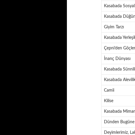
Kasabada Sosyal 
Kasabada Düğü
Giyim Tarzı
Kasabada Yerleşik
Çepni’den Göçle
İnanç Dünyası
Kasabada Sünnil
Kasabada Alevili
Camii
Kilise
Kasabada Mimari
Dünden Bugüne 
Deyimlerimiz, La