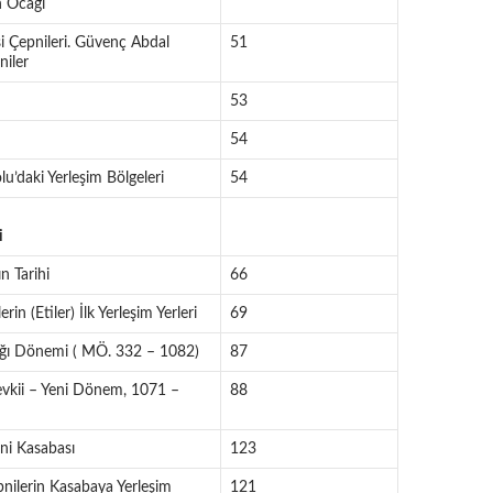
 Ocağı
i Çepnileri. Güvenç Abdal
51
niler
53
54
u’daki Yerleşim Bölgeleri
54
i
n Tarihi
66
rin (Etiler) İlk Yerleşim Yerleri
69
ığı Dönemi ( MÖ. 332 – 1082)
87
evkii – Yeni Dönem, 1071 –
88
i Kasabası
123
Çepnilerin Kasabaya Yerleşim
121