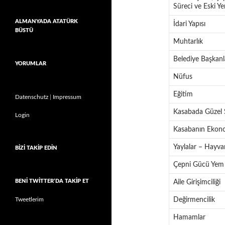
Süreci ve Eski Yer
ALMANYADA ATATÜRK
İdari Yapısı
BÜSTÜ
Muhtarlık
Belediye Başkanl
YORUMLAR
Nüfus
Eğitim
Datenschutz
|
Impressum
Kasabada Güzel 
Login
Kasabanın Eko
Yaylalar – Hayvan
BIZI TAKIP EDIN
Çepni Gücü Yem
BENI TWITTER’DA TAKIP ET
Aile Girişimciliği
Tweetlerim
Değirmencilik
Hamamlar