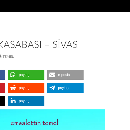
KASABASI – SIVAS
TEMEL
paylaş
e-posta
paylaş
paylaş
paylaş