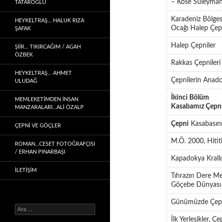
– Köse Süleyman
TATAROĞLU
Karadeniz Bölges
HEYKELTRAŞ… HALUK RIZA
Ocağı Halep Çep
ŞAFAK
Halep Çepniler
ŞIIR… TIKIRCAĞIM / AGAH
ÖZBEK
Rakkas Çepnileri
HEYKELTRAŞ… AHMET
Çepnilerin Anadol
ULUDAĞ
İkinci Bölüm
MEMLEKETIMDEN INSAN
Kasabamız Çepn
MANZARALARI…ALİ ÖZALP
Çepni
Kasabasını
ÇEPNI VE GÖÇLER
M.Ö. 2000, Hititle
ROMAN…CESET FOTOĞRAFÇISI
/ ERHAN PINARBAŞI
Kapadokya Krall
İLETİŞİM
Tıhrazın Dere M
Göçebe Dünyası
Günümüzde Çepn
Arama:
İlk Yerleşikler, 