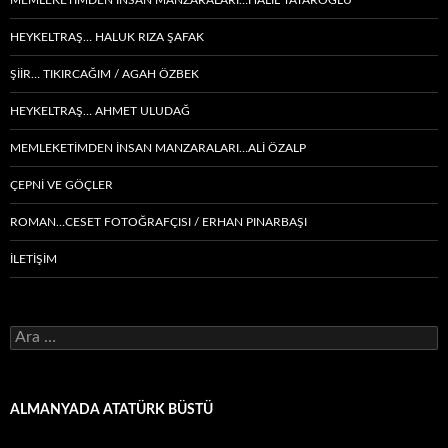
HEYKELTRAŞ… HALUK RIZA ŞAFAK
ŞIIR… TIKIRCAĞIM / AGAH ÖZBEK
HEYKELTRAŞ… AHMET ULUDAĞ
MEMLEKETIMDEN INSAN MANZARALARI…ALİ ÖZALP
ÇEPNI VE GÖÇLER
ROMAN…CESET FOTOĞRAFÇISI / ERHAN PINARBAŞI
İLETİŞİM
Arama:
ALMANYADA ATATÜRK BÜSTÜ