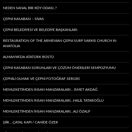
NEDEN SANAL BIR KÖY ODASI..?
ÇEPNİ KASABASI – SIVAS
ÇEPNİ BELEDİYESİ VE BELEDİYE BAŞKANLARI
RESTAURATION OF THE ARMENIAN ÇEPNI SURP SARKIS CHURCH IN
ANATOLIA
ALMANYA’DA ATATÜRK BÜSTÜ
ÇEPNİ KASABASI SORUNLARI VE ÇÖZÜM ÖNERİLERİ SEMPOZYUMU
ÇEPNİLİ OLMAK VE ÇEPNİ FOTOĞRAF SERGİSİ
MEMLEKETIMDEN INSAN MANZARALARI… İSMET AKDAĞ
MEMLEKETIMDEN INSAN MANZARALARI…HALİL TATAROĞLU
MEMLEKETIMDEN INSAN MANZARALARI…ALİ ÖZALP
ŞİİR….ÇATAL KAPI / CAHİDE ÖZER