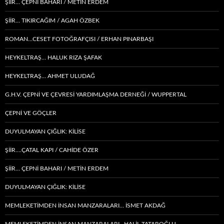
ŞİİR… ÇEPNI BAHARI / METİN ERDEM
ŞIIR… TIKIRCAĞIM / AGAH ÖZBEK
ROMAN…CESET FOTOĞRAFÇISI / ERHAN PINARBAŞI
HEYKELTRAŞ… HALUK RIZA ŞAFAK
HEYKELTRAŞ… AHMET ULUDAĞ
G.H.V. ÇEPNİ VE ÇEVRESİ YARDIMLAŞMA DERNEĞİ / WUPPERTAL
ÇEPNI VE GÖÇLER
DUYULMAYAN ÇIĞLIK: KİLİSE
ŞİİR….ÇATAL KAPI / CAHİDE ÖZER
ŞİİR… ÇEPNI BAHARI / METİN ERDEM
DUYULMAYAN ÇIĞLIK: KİLİSE
MEMLEKETIMDEN INSAN MANZARALARI… İSMET AKDAĞ
MEMLEKETIMDEN INSAN MANZARALARI…HALİL TATAROĞLU