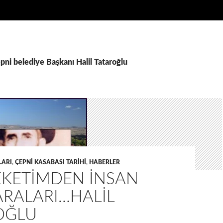
epni belediye Başkanı Halil Tataroğlu
LARI
,
ÇEPNI KASABASI TARIHI
,
HABERLER
KETIMDEN INSAN
RALARI…HALİL
OĞLU