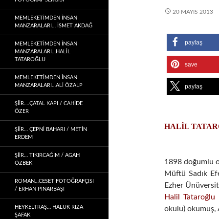
20 MAYIS 2013
MEMLEKETIMDEN INSAN
MANZARALARI… İSMET AKDAĞ
paylaş
MEMLEKETIMDEN INSAN
MANZARALARI…HALİL
TATAROĞLU
save
MEMLEKETIMDEN INSAN
MANZARALARI…ALİ ÖZALP
paylaş
ŞİİR….ÇATAL KAPI / CAHİDE
ÖZER
HALİL TATA
ŞİİR… ÇEPNI BAHARI / METİN
ERDEM
ŞIIR… TIKIRCAĞIM / AGAH
1898 doğumlu ol
ÖZBEK
Müftü Sadık Efe
ROMAN…CESET FOTOĞRAFÇISI
Ezher Ünüversit
/ ERHAN PINARBAŞI
Halil Tataroğlu
HEYKELTRAŞ… HALUK RIZA
okulu) okumuş, A
ŞAFAK