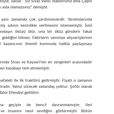
işse, valiye ” Siz Sivas Valisi olabilirsiniz ama Çepni
 asla olamazsınız” demiştir.
u aynı zamanda çok yardımseverdir. Yardımlarında
miş adının kesinlikle verilmesini istememiştir. İsmi
tandaşın öküzü ölür, ona bir öküz gönderir fakat
eldiğini bilmez. Fakirlerin veresiye alişverişlerinin
bi kazancının önemli kısmınıda halkla paylaşmayı
rında Sivas ve Kayseri’nin en zenginleri arasındadır
en kasabayı terk etmemiştir.
faleti ile ilk traktörü getirmiştir. Fiyatı o zamanın
liradır. Yalnız sürecek vatandaş yoktur. Şoför olarak
Tahir Efendiyi getittirir.
ıma geçişte de bencil davranmamıştır, ileri
ve insanını nasıl sevdiğini göstermiştir. Bütün