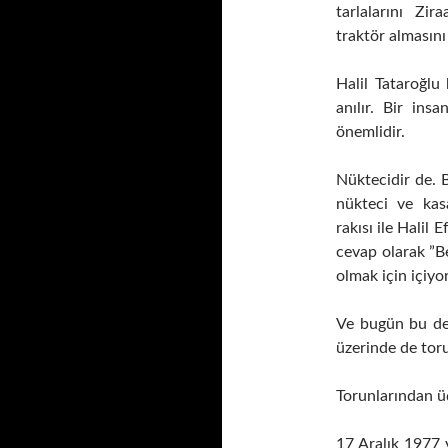
tarlalarını Zir
traktör almasını
Halil Tataroğlu 
anılır. Bir ins
önemlidir.
Nüktecidir de. B
nükteci ve kasa
rakısı ile Halil 
cevap olarak ”Be
olmak için içiyo
Ve bugün bu değ
üzerinde de toru
Torunlarından ü
17 Aralık 1977 