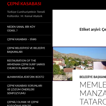
Ara
ÇEPNİ KASABASI
Türkiye Cumhuriyetinin Temeli
Kültürdür. M. Kemal Atatürk
NEDEN SANAL BIR KÖY
Etiket arşivi: Ç
ODASI..?
ÇEPNİ KASABASI – SIVAS
ÇEPNİ BELEDİYESİ VE BELEDİYE
BAŞKANLARI
RESTAURATION OF THE
ARMENIAN ÇEPNI SURP SARKIS
CHURCH IN ANATOLIA
ALMANYA’DA ATATÜRK BÜSTÜ
BELEDIYE BAŞKAN
MEMLE
ÇEPNİ KASABASI SORUNLARI
VE ÇÖZÜM ÖNERİLERİ
MANZA
SEMPOZYUMU
TATAR
ÇEPNİLİ OLMAK VE ÇEPNİ
FOTOĞRAF SERGİSİ