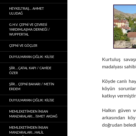
HEYKELTRAŞ… AHMET
ULUDAĞ
G.H.V. ÇEPNİ VE ÇEVRESİ
YARDIMLAŞMA DERNEĞİ /
WUPPERTAL
ÇEPNI VE GÖÇLER
DUYULMAYAN ÇIĞLIK: KİLİSE
Kurtuluş savaşı
madalyası sahib
ŞİİR….ÇATAL KAPI / CAHİDE
ÖZER
Köyde canlı hayv
ŞİİR… ÇEPNI BAHARI / METİN
köyün sorunla
ERDEM
katkıyı vermiştir
DUYULMAYAN ÇIĞLIK: KİLİSE
Halkın güven ve
MEMLEKETIMDEN INSAN
MANZARALARI… İSMET AKDAĞ
arkasından kö
doğrudan belediy
MEMLEKETIMDEN INSAN
MANZARALARI…HALİL