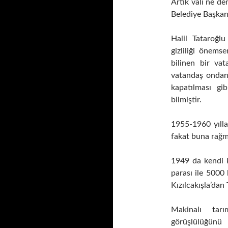
Artık vali ne dem
Belediye Başkanı
Halil Tataroğl
gizliliği önemse
bilinen bir va
vatandaş ondan g
kapatılması gi
bilmiştir.
1955-1960 yılla
fakat buna rağm
1949 da kendi ke
parası ile 5000 
Kızılcakışla’dan 
Makinalı tar
görüşlülüğünü 