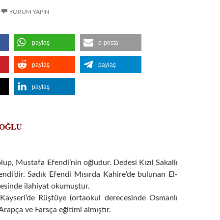
YORUM YAPIN
paylaş
e-posta
paylaş
paylaş
paylaş
ROĞLU
up, Mustafa Efendi’nin oğludur. Dedesi Kızıl Sakallı
ndi’dir. Sadık Efendi Mısırda Kahire’de bulunan El-
esinde ilahiyat okumuştur.
Kayseri’de Rüştüye (ortaokul derecesinde Osmanlı
rapça ve Farsça eğitimi almıştır.