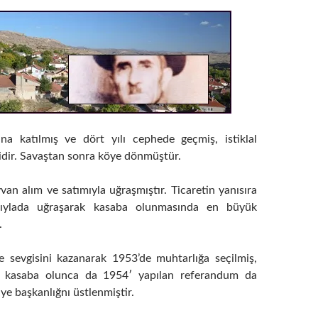
na katılmış ve dört yılı cephede geçmiş, istiklal
idir. Savaştan sonra köye dönmüştür.
an alım ve satımıyla uğraşmıştır. Ticaretin yanısıra
rıylada uğraşarak kasaba olunmasında en büyük
.
 sevgisini kazanarak 1953’de muhtarlığa seçilmiş,
y kasaba olunca da 1954′ yapılan referandum da
e başkanlığnı üstlenmiştir.