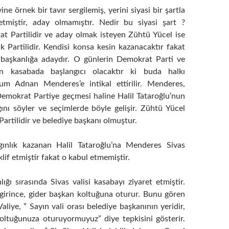
ine örnek bir tavır sergilemiş, yerini siyasi bir şartla
etmiştir, aday olmamıştır. Nedir bu siyasi şart ?
t Partilidir ve aday olmak isteyen Zühtü Yücel ise
 Partilidir. Kendisi konsa kesin kazanacaktır fakat
 başkanlığa adaydır. O günlerin Demokrat Parti ve
n kasabada başlangıcı olacaktır ki buda halkı
rum Adnan Menderes’e intikal ettirilir. Menderes,
emokrat Partiye geçmesi haline Halil Tataroğlu’nun
nı söyler ve seçimlerde böyle gelişir. Zühtü Yücel
artilidir ve belediye başkanı olmuştur.
gınlık kazanan Halil Tataroğlu’na Menderes Sivas
eklif etmiştir fakat o kabul etmemiştir.
ığı sırasında Sivas valisi kasabayı ziyaret etmiştir.
 girince, gider başkan koltuğuna oturur. Bunu gören
Valiye, ” Sayın vali orası belediye başkanının yeridir,
 koltuğunuza oturuyormuyuz” diye tepkisini gösterir.