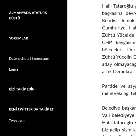
Halil Tataroğlu y
başkasına devr
ALMANYADA ATATÜRK
BÜSTÜ
Kendisi Demokra
Cumhuriyet Halk
Zühtü Yücel’de
YORUMLAR
CHP kavgasını
bölecektir. Du
Zühtü Yücelin D
Datenschutz
|
Impressum
aday olmayacağı
Login
artık Demokrat P
Partide ve say
BIZI TAKIP EDIN
milletvekilliği t
Belediye başkanl
BENI TWITTER’DA TAKIP ET
Vali belediyeye
Tweetlerim
Halil Tataroğlu 
biz gelip sizin