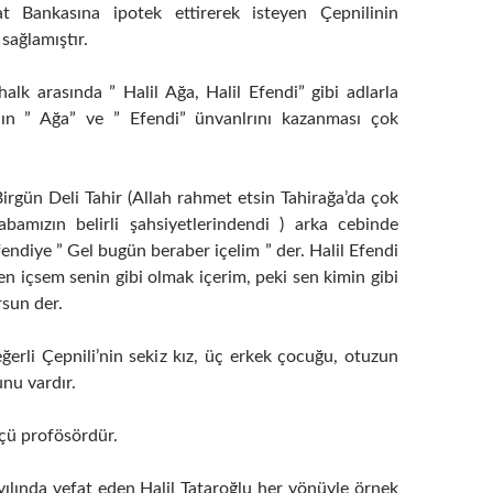
aat Bankasına ipotek ettirerek isteyen Çepnilinin
 sağlamıştır.
halk arasında ” Halil Ağa, Halil Efendi” gibi adlarla
anın ” Ağa” ve ” Efendi” ünvanlrını kazanması çok
irgün Deli Tahir (Allah rahmet etsin Tahirağa’da çok
bamızın belirli şahsiyetlerindendi ) arka cebinde
Efendiye ” Gel bugün beraber içelim ” der. Halil Efendi
n içsem senin gibi olmak içerim, peki sen kimin gibi
rsun der.
erli Çepnili’nin sekiz kız, üç erkek çocuğu, otuzun
nu vardır.
çü profösördür.
yılında vefat eden Halil Tataroğlu her yönüyle örnek