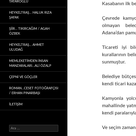
TATAROĞLU
Kasabanın ilk be
HEYKELTRAŞ… HALUK RIZA
ŞAFAK
Çevrede kamyo
olmayan bele
ŞIIR… TIKIRCAĞIM / AGAH
Adana’dan pamuk
ÖZBEK
HEYKELTRAŞ… AHMET
Ticareti iyi b
ULUDAĞ
kurallarının bel
MEMLEKETIMDEN INSAN
sunmuştur.
MANZARALARI…ALİ ÖZALP
Belediye bütçes
ÇEPNI VE GÖÇLER
kendi ticari kaz
ROMAN…CESET FOTOĞRAFÇISI
/ ERHAN PINARBAŞI
Kamyonla yolcu
İLETİŞİM
mahallinde yatm
kendi paralarıyl
Ve seçim zamanı 
Arama: