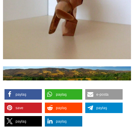
paylaş
paylaş
e-posta
save
paylaş
paylaş
paylaş
paylaş