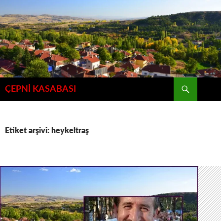
İçeriğe
atla
Ara
ÇEPNİ KASABASI
Etiket arşivi: heykeltraş