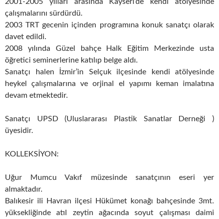
2001-2005 yılları arasında Kayseri’de kendi atölyesinde
çalışmalarını sürdürdü.
2003 TRT gecenin içinden programına konuk sanatçı olarak
davet edildi.
2008 yılında Güzel bahçe Halk Eğitim Merkezinde usta
öğretici seminerlerine katılıp belge aldı.
Sanatçı halen İzmir’in Selçuk ilçesinde kendi atölyesinde
heykel çalışmalarına ve orjinal el yapımı keman imalatına
devam etmektedir.
Sanatçı UPSD (Uluslararası Plastik Sanatlar Derneği )
üyesidir.
KOLLEKSİYON:
Uğur Mumcu Vakıf müzesinde sanatçının eseri yer
almaktadır.
Balıkesir ili Havran ilçesi Hükümet konağı bahçesinde 3mt.
yüksekliğinde atıl zeytin ağacında soyut çalışması daimi