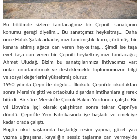
Bu bölümde sizlere tanıtacağımız bir Çepnili sanatçının
konumu gereği diyelim… Bu sanatçımız heykeltraş… Daha
önce Haluk Şafak arkadaşımızı tanıtmıştık; kuru, çürümüş, bir
kenara atılmış ağaca can veren heykeltraş… Şimdi ise taşa
evet taşa can veren bir Çepnili heykeltraşımızı tanıtacağız;
Ahmet Uludağ. Bizim bu sanatçılarımıza ihtiyacımız var;
onları onurlandırmak ve desteklemekle toplumumuzun bilgi
ve sosyal değerlerini yükseltmiş oluruz
1950 yılında Çepni’de doğdu… İlkokulu Çepni’de okuduktan
sonra Mersin’e gitti ve ortaokulu dışardan imtihanlara girerek
bitirdi. Bir süre Mersin’de Çocuk Bakım Yurdunda çalıştı. Bir
yıl Libya’da işçi olarak çalıştıktan sonra tekrar Çepni’ye
döndü. Çepni’de Yem Fabrikasında işe başladı ve emekliye
kadar orada çalıştı.
Bugün okul yaşlarında başladığı resim yapma, güzel yazı
yazma uğraşısına, kayalığın sessiz taşlarına can vermeyide