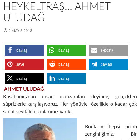
HEYKELTRAŞ… AHMET
ULUDAĞ
2 MAYIS 2013
paylaş
paylaş
e-posta
save
paylaş
paylaş
paylaş
paylaş
AHMET ULUDAĞ
Kasabamıızdan insan manzaraları deyince, gerçekten
süprizlerle karşılaşıyoruz. Her yönüyle; özellikle o kadar çok
sanat sevdalı insanlarımız var ki…
Bunların hepsi bizim
zenginliğimiz. Bir