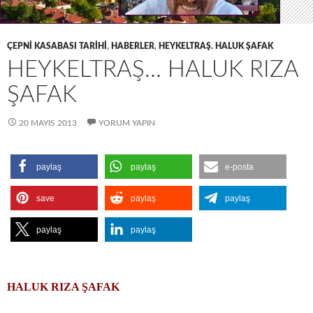
ÇEPNI KASABASI TARIHI
,
HABERLER
,
HEYKELTRAŞ. HALUK ŞAFAK
HEYKELTRAŞ… HALUK RIZA
ŞAFAK
20 MAYIS 2013
YORUM YAPIN
paylaş
paylaş
e-posta
save
paylaş
paylaş
paylaş
paylaş
HALUK RIZA ŞAFAK