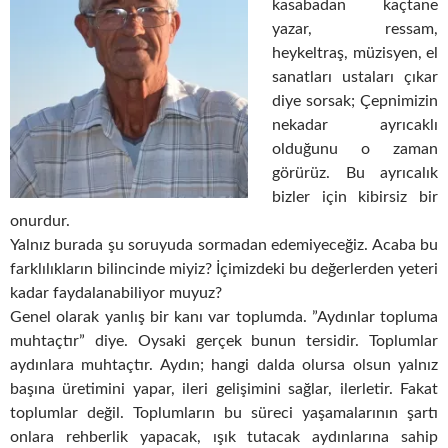
kasabadan kaçtane
yazar, ressam,
heykeltraş, müzisyen, el
sanatları ustaları çıkar
diye sorsak; Çepnimizin
nekadar ayrıcaklı
olduğunu o zaman
görürüz. Bu ayrıcalık
bizler için kibirsiz bir
onurdur.
Yalnız burada şu soruyuda sormadan edemiyeceğiz. Acaba bu
farklılıkların bilincinde miyiz? İçimizdeki bu değerlerden yeteri
kadar faydalanabiliyor muyuz?
Genel olarak yanlış bir kanı var toplumda. ”Aydınlar topluma
muhtaçtır” diye. Oysaki gerçek bunun tersidir. Toplumlar
aydınlara muhtaçtır. Aydın; hangi dalda olursa olsun yalnız
başına üretimini yapar, ileri gelişimini sağlar, ilerletir. Fakat
toplumlar değil. Toplumların bu süreci yaşamalarının şartı
onlara rehberlik yapacak, ışık tutacak aydınlarına sahip