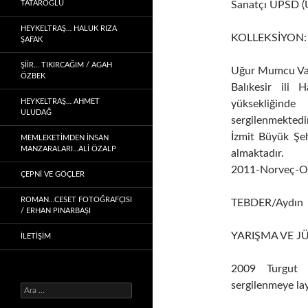
TATAROĞLU
Sanatçı UPSD (Ul
HEYKELTRAŞ… HALUK RIZA
KOLLEKSİYON:
ŞAFAK
ŞIIR… TIKIRCAĞIM / AGAH
Uğur Mumcu Vakı
ÖZBEK
Balıkesir ili
HEYKELTRAŞ… AHMET
yüksekliğinde
ULUDAĞ
sergilenmektedir
İzmit Büyük Şeh
MEMLEKETIMDEN INSAN
MANZARALARI…ALİ ÖZALP
almaktadır.
2011-Norveç-Osl
ÇEPNI VE GÖÇLER
ROMAN…CESET FOTOĞRAFÇISI
TEBDER/Aydın
/ ERHAN PINARBAŞI
YARIŞMA VE JÜ
İLETİŞİM
2009 Turgut 
sergilenmeye lay
Arama: