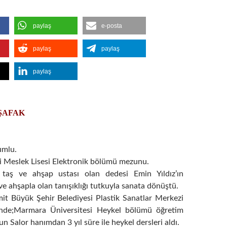
paylaş
e-posta
paylaş
paylaş
paylaş
 ŞAFAK
umlu.
i Meslek Lisesi Elektronik bölümü mezunu.
 taş ve ahşap ustası olan dedesi Emin Yıldız’ın
ve ahşapla olan tanışıklığı tutkuyla sanata dönüştü.
mit Büyük Şehir Belediyesi Plastik Sanatlar Merkezi
nde;Marmara Üniversitesi Heykel bölümü öğretim
un Salor hanımdan 3 yıl süre ile heykel dersleri aldı.