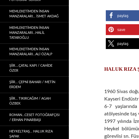
MEMLEKETIMDEN INSAN
paylaş
MANZARALARI… İSMET AKDAĞ
MEMLEKETIMDEN INSAN
save
MANZARALARI…HALİL
TATAROĞLU
paylaş
MEMLEKETIMDEN INSAN
MANZARALARI…ALİ ÖZALP
ŞİİR….ÇATAL KAPI / CAHİDE
HALUK RIZA
ÖZER
ŞİİR… ÇEPNI BAHARI / METİN
ERDEM
1960 Sivas doğ
Kayseri Endüstr
ŞIIR… TIKIRCAĞIM / AGAH
ÖZBEK
6-7 yaşlarında
atölyesinde taş 
ROMAN…CESET FOTOĞRAFÇISI
/ ERHAN PINARBAŞI
1997 yılında İz
Heykel bölümü
HEYKELTRAŞ… HALUK RIZA
görevlisi sn. Füs
ŞAFAK