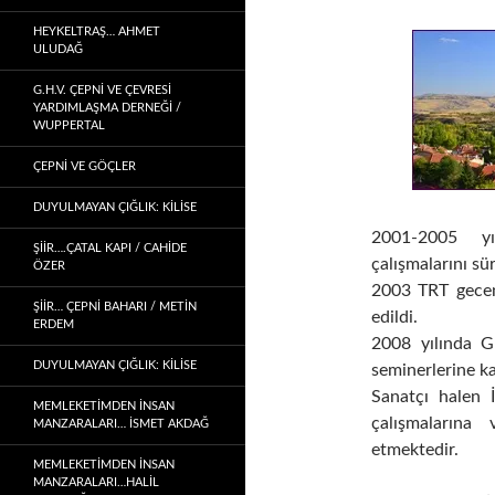
HEYKELTRAŞ… AHMET
ULUDAĞ
G.H.V. ÇEPNİ VE ÇEVRESİ
YARDIMLAŞMA DERNEĞİ /
WUPPERTAL
ÇEPNI VE GÖÇLER
DUYULMAYAN ÇIĞLIK: KİLİSE
2001-2005 yı
ŞİİR….ÇATAL KAPI / CAHİDE
çalışmalarını sü
ÖZER
2003 TRT gecen
ŞİİR… ÇEPNI BAHARI / METİN
edildi.
ERDEM
2008 yılında G
DUYULMAYAN ÇIĞLIK: KİLİSE
seminerlerine kat
Sanatçı halen İ
MEMLEKETIMDEN INSAN
çalışmalarına
MANZARALARI… İSMET AKDAĞ
etmektedir.
MEMLEKETIMDEN INSAN
MANZARALARI…HALİL