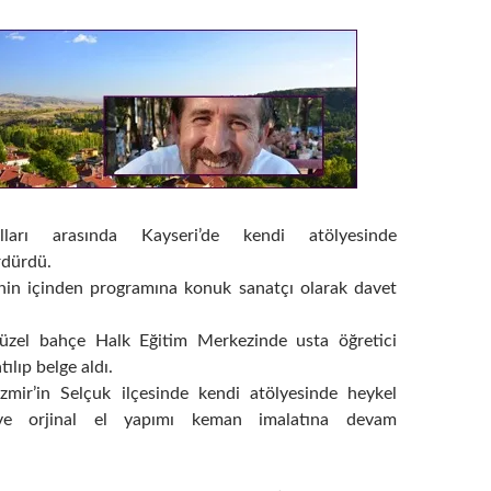
lları arasında Kayseri’de kendi atölyesinde
rdürdü.
in içinden programına konuk sanatçı olarak davet
üzel bahçe Halk Eğitim Merkezinde usta öğretici
ılıp belge aldı.
zmir’in Selçuk ilçesinde kendi atölyesinde heykel
 ve orjinal el yapımı keman imalatına devam