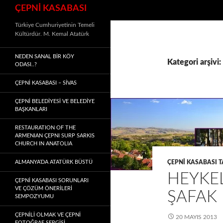
Ara
ÇEPNİ KASABASI
Türkiye Cumhuriyetinin Temeli
Kültürdür. M. Kemal Atatürk
NEDEN SANAL BIR KÖY
Kategori arşivi
ODASI..?
ÇEPNİ KASABASI – SIVAS
ÇEPNİ BELEDİYESİ VE BELEDİYE
BAŞKANLARI
RESTAURATION OF THE
ARMENIAN ÇEPNI SURP SARKIS
CHURCH IN ANATOLIA
ALMANYA’DA ATATÜRK BÜSTÜ
ÇEPNI KASABASI T
HEYKE
ÇEPNİ KASABASI SORUNLARI
VE ÇÖZÜM ÖNERİLERİ
ŞAFAK
SEMPOZYUMU
ÇEPNİLİ OLMAK VE ÇEPNİ
20 MAYIS 2013
FOTOĞRAF SERGİSİ