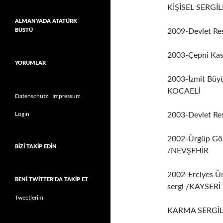
KİŞİSEL SERGİL
ALMANYADA ATATÜRK
BÜSTÜ
2009-Devlet Res
2003-Çepni Kasa
YORUMLAR
2003-İzmit Büyük
KOCAELİ
Datenschutz
|
Impressum
Login
2003-Devlet Res
2002-Ürgüp Göre
BIZI TAKIP EDIN
/NEVŞEHİR
2002-Erciyes Üni
BENI TWITTER’DA TAKIP ET
sergi /KAYSERİ
Tweetlerim
KARMA SERGİL