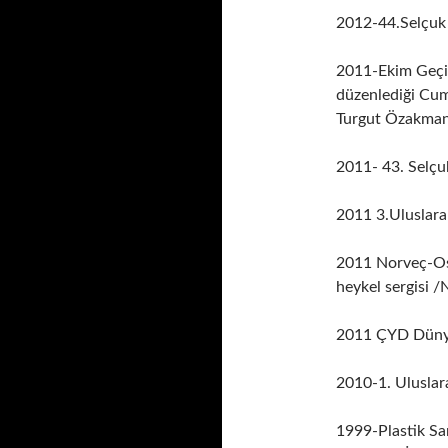
2012-44.Selçuk 
2011-Ekim Geçi
düzenlediği Cum
Turgut Özakman 
2011- 43. Selçuk
2011 3.Uluslarar
2011 Norveç-Osl
heykel sergisi 
2011 ÇYD Dünya
2010-1. Ulusl
1999-Plastik Sa