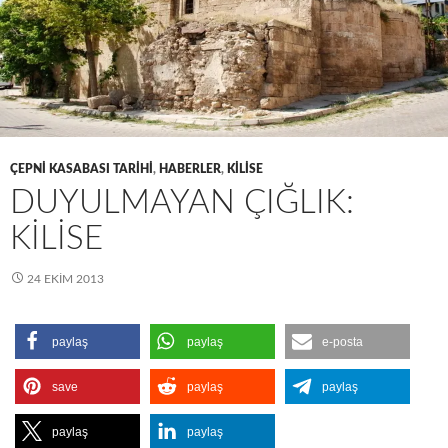
ÇEPNI KASABASI TARIHI
,
HABERLER
,
KILISE
DUYULMAYAN ÇIĞLIK:
KİLİSE
24 EKIM 2013
paylaş
paylaş
e-posta
save
paylaş
paylaş
paylaş
paylaş