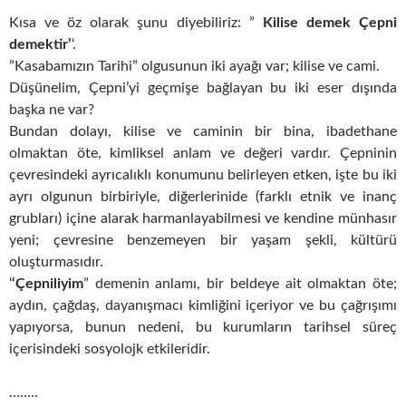
Kısa ve öz olarak şunu diyebiliriz: ”
Kilise demek Çepni
demektir’
‘.
”Kasabamızın Tarihi” olgusunun iki ayağı var; kilise ve cami.
Düşünelim, Çepni’yi geçmişe bağlayan bu iki eser dışında
başka ne var?
Bundan dolayı, kilise ve caminin bir bina, ibadethane
olmaktan öte, kimliksel anlam ve değeri vardır. Çepninin
çevresindeki ayrıcalıklı konumunu belirleyen etken, işte bu iki
ayrı olgunun birbiriyle, diğerlerinide (farklı etnik ve inanç
grubları) içine alarak harmanlayabilmesi ve kendine münhasır
yeni; çevresine benzemeyen bir yaşam şekli, kültürü
oluşturmasıdır.
‘
‘Çepniliyim
” demenin anlamı, bir beldeye ait olmaktan öte;
aydın, çağdaş, dayanışmacı kimliğini içeriyor ve bu çağrışımı
yapıyorsa, bunun nedeni, bu kurumların tarihsel süreç
içerisindeki sosyolojk etkileridir.
……..