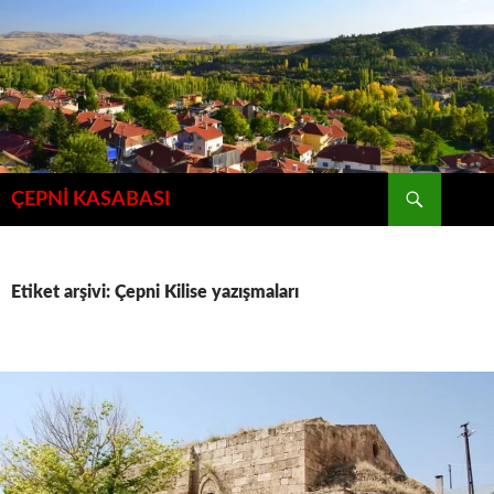
İçeriğe
atla
Ara
ÇEPNİ KASABASI
Etiket arşivi: Çepni Kilise yazışmaları