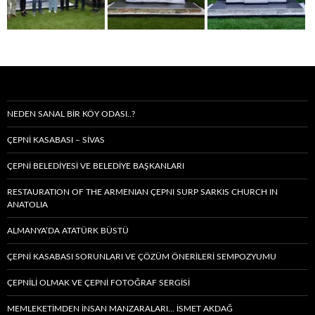
NEDEN SANAL BIR KÖY ODASI..?
ÇEPNİ KASABASI – SIVAS
ÇEPNİ BELEDİYESİ VE BELEDİYE BAŞKANLARI
RESTAURATION OF THE ARMENIAN ÇEPNI SURP SARKIS CHURCH IN
ANATOLIA
ALMANYA’DA ATATÜRK BÜSTÜ
ÇEPNİ KASABASI SORUNLARI VE ÇÖZÜM ÖNERİLERİ SEMPOZYUMU
ÇEPNİLİ OLMAK VE ÇEPNİ FOTOĞRAF SERGİSİ
MEMLEKETIMDEN INSAN MANZARALARI… İSMET AKDAĞ