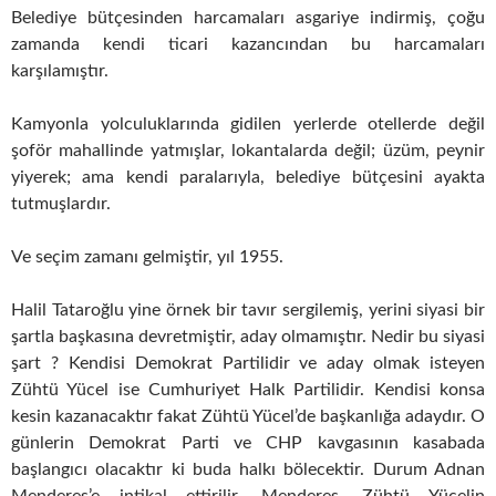
Belediye bütçesinden harcamaları asgariye indirmiş, çoğu
zamanda kendi ticari kazancından bu harcamaları
karşılamıştır.
Kamyonla yolculuklarında gidilen yerlerde otellerde değil
şoför mahallinde yatmışlar, lokantalarda değil; üzüm, peynir
yiyerek; ama kendi paralarıyla, belediye bütçesini ayakta
tutmuşlardır.
Ve seçim zamanı gelmiştir, yıl 1955.
Halil Tataroğlu yine örnek bir tavır sergilemiş, yerini siyasi bir
şartla başkasına devretmiştir, aday olmamıştır. Nedir bu siyasi
şart ? Kendisi Demokrat Partilidir ve aday olmak isteyen
Zühtü Yücel ise Cumhuriyet Halk Partilidir. Kendisi konsa
kesin kazanacaktır fakat Zühtü Yücel’de başkanlığa adaydır. O
günlerin Demokrat Parti ve CHP kavgasının kasabada
başlangıcı olacaktır ki buda halkı bölecektir. Durum Adnan
Menderes’e intikal ettirilir. Menderes, Zühtü Yücelin