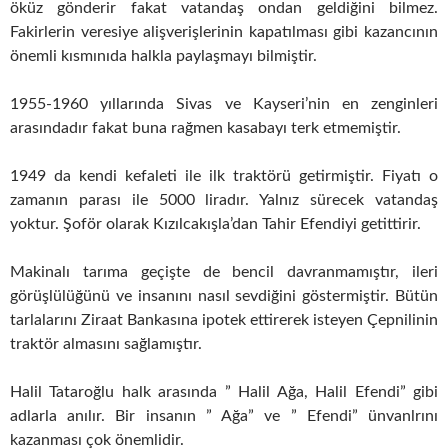
öküz gönderir fakat vatandaş ondan geldiğini bilmez.
Fakirlerin veresiye alişverişlerinin kapatılması gibi kazancının
önemli kısmınıda halkla paylaşmayı bilmiştir.
1955-1960 yıllarında Sivas ve Kayseri’nin en zenginleri
arasındadır fakat buna rağmen kasabayı terk etmemiştir.
1949 da kendi kefaleti ile ilk traktörü getirmiştir. Fiyatı o
zamanın parası ile 5000 liradır. Yalnız sürecek vatandaş
yoktur. Şoför olarak Kızılcakışla’dan Tahir Efendiyi getittirir.
Makinalı tarıma geçişte de bencil davranmamıştır, ileri
görüşlülüğünü ve insanını nasıl sevdiğini göstermiştir. Bütün
tarlalarını Ziraat Bankasına ipotek ettirerek isteyen Çepnilinin
traktör almasını sağlamıştır.
Halil Tataroğlu halk arasında ” Halil Ağa, Halil Efendi” gibi
adlarla anılır. Bir insanın ” Ağa” ve ” Efendi” ünvanlrını
kazanması çok önemlidir.