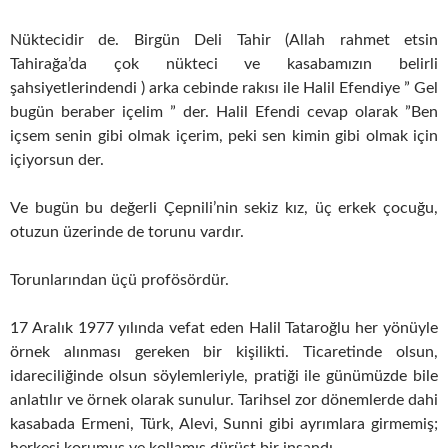
Nüktecidir de. Birgün Deli Tahir (Allah rahmet etsin
Tahirağa’da çok nükteci ve kasabamızın belirli
şahsiyetlerindendi ) arka cebinde rakısı ile Halil Efendiye ” Gel
bugün beraber içelim ” der. Halil Efendi cevap olarak ”Ben
içsem senin gibi olmak içerim, peki sen kimin gibi olmak için
içiyorsun der.
Ve bugün bu değerli Çepnili’nin sekiz kız, üç erkek çocuğu,
otuzun üzerinde de torunu vardır.
Torunlarından üçü profösördür.
17 Aralık 1977 yılında vefat eden Halil Tataroğlu her yönüyle
örnek alınması gereken bir kişilikti. Ticaretinde olsun,
idareciliğinde olsun söylemleriyle, pratiği ile günümüzde bile
anlatılır ve örnek olarak sunulur. Tarihsel zor dönemlerde dahi
kasabada Ermeni, Türk, Alevi, Sunni gibi ayrımlara girmemiş;
herkesi korumuş ve kollamış dürüst bir insandı.