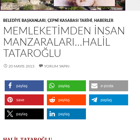
BELEDIYE BAŞKANLARI
,
ÇEPNI KASABASI TARIHI
,
HABERLER
MEMLEKETIMDEN INSAN
MANZARALARI…HALİL
TATAROĞLU
20 MAYIS 2013
YORUM YAPIN
paylaş
paylaş
e-posta
save
paylaş
paylaş
paylaş
paylaş
HALİL TATAROĞLU