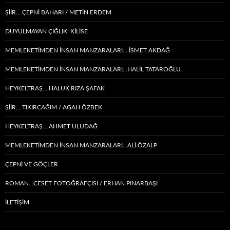
ŞİİR… ÇEPNI BAHARI / METİN ERDEM
DUYULMAYAN ÇIĞLIK: KİLİSE
MEMLEKETIMDEN INSAN MANZARALARI… İSMET AKDAĞ
MEMLEKETIMDEN INSAN MANZARALARI…HALİL TATAROĞLU
HEYKELTRAŞ… HALUK RIZA ŞAFAK
ŞIIR… TIKIRCAĞIM / AGAH ÖZBEK
HEYKELTRAŞ… AHMET ULUDAĞ
MEMLEKETIMDEN INSAN MANZARALARI…ALİ ÖZALP
ÇEPNI VE GÖÇLER
ROMAN…CESET FOTOĞRAFÇISI / ERHAN PINARBAŞI
İLETİŞİM