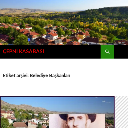
İçeriğe
atla
Ara
ÇEPNİ KASABASI
Etiket arşivi: Belediye Başkanları