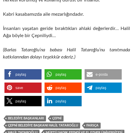
Kabri kasabamızda aile mezarlığındadır.
İnsanları yaşatan geride bıraktıkları ahlaki değerlerdir… Halil
Ağa böyle bir Çepniliydi…
(Barlas Tataroğlu’na babası Halil Tataroğlu’nu tanıtmada
katkılarından dolayı teşekkür ederiz.)
paylaş
paylaş
e-posta
save
paylaş
paylaş
paylaş
paylaş
BELEDIYE BAŞKANLARI
ÇEPNI
ÇEPNI BELEDIYE BAŞKANI HALIL TATAROĞLU
FARSÇA
HALIL TATAROĞLU
MÜFTÜ SADIK EFENDI VE EL EZHER ÜNIVERSITESI