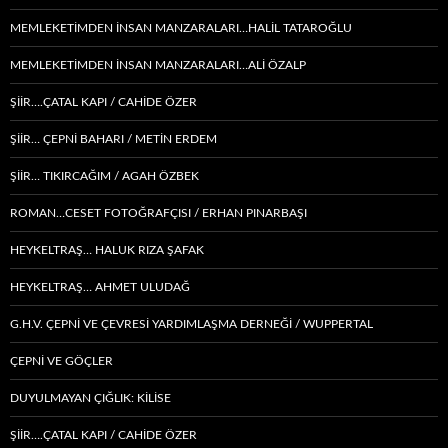
MEMLEKETIMDEN INSAN MANZARALARI…HALİL TATAROĞLU
MEMLEKETIMDEN INSAN MANZARALARI…ALİ ÖZALP
ŞİİR….ÇATAL KAPI / CAHİDE ÖZER
ŞİİR… ÇEPNI BAHARI / METİN ERDEM
ŞIIR… TIKIRCAĞIM / AGAH ÖZBEK
ROMAN…CESET FOTOĞRAFÇISI / ERHAN PINARBAŞI
HEYKELTRAŞ… HALUK RIZA ŞAFAK
HEYKELTRAŞ… AHMET ULUDAĞ
G.H.V. ÇEPNİ VE ÇEVRESİ YARDIMLAŞMA DERNEĞİ / WUPPERTAL
ÇEPNI VE GÖÇLER
DUYULMAYAN ÇIĞLIK: KİLİSE
ŞİİR….ÇATAL KAPI / CAHİDE ÖZER