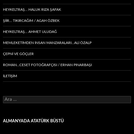
HEYKELTRAŞ… HALUK RIZA ŞAFAK
ŞIIR… TIKIRCAĞIM / AGAH ÖZBEK
HEYKELTRAŞ… AHMET ULUDAĞ
MEMLEKETIMDEN INSAN MANZARALARI…ALİ ÖZALP
ÇEPNI VE GÖÇLER
ROMAN…CESET FOTOĞRAFÇISI / ERHAN PINARBAŞI
İLETİŞİM
Arama:
ALMANYADA ATATÜRK BÜSTÜ