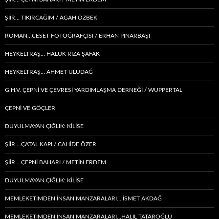
ŞIIR… TIKIRCAĞIM / AGAH ÖZBEK
ROMAN…CESET FOTOĞRAFÇISI / ERHAN PINARBAŞI
HEYKELTRAŞ… HALUK RIZA ŞAFAK
HEYKELTRAŞ… AHMET ULUDAĞ
G.H.V. ÇEPNİ VE ÇEVRESİ YARDIMLAŞMA DERNEĞİ / WUPPERTAL
ÇEPNI VE GÖÇLER
DUYULMAYAN ÇIĞLIK: KİLİSE
ŞİİR….ÇATAL KAPI / CAHİDE ÖZER
ŞİİR… ÇEPNI BAHARI / METİN ERDEM
DUYULMAYAN ÇIĞLIK: KİLİSE
MEMLEKETIMDEN INSAN MANZARALARI… İSMET AKDAĞ
MEMLEKETIMDEN INSAN MANZARALARI…HALİL TATAROĞLU