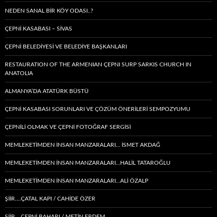
NEDEN SANAL BIR KÖY ODASI..?
ÇEPNİ KASABASI – SIVAS
ÇEPNİ BELEDİYESİ VE BELEDİYE BAŞKANLARI
RESTAURATION OF THE ARMENIAN ÇEPNI SURP SARKIS CHURCH IN
ANATOLIA
ALMANYA’DA ATATÜRK BÜSTÜ
ÇEPNİ KASABASI SORUNLARI VE ÇÖZÜM ÖNERİLERİ SEMPOZYUMU
ÇEPNİLİ OLMAK VE ÇEPNİ FOTOĞRAF SERGİSİ
MEMLEKETIMDEN INSAN MANZARALARI… İSMET AKDAĞ
MEMLEKETIMDEN INSAN MANZARALARI…HALİL TATAROĞLU
MEMLEKETIMDEN INSAN MANZARALARI…ALİ ÖZALP
ŞİİR….ÇATAL KAPI / CAHİDE ÖZER
ŞİİR… ÇEPNI BAHARI / METİN ERDEM