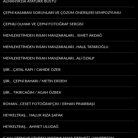
ALMANYA’DA ATATÜRK BÜSTÜ
ÇEPNİ KASABASI SORUNLARI VE ÇÖZÜM ÖNERİLERİ SEMPOZYUMU
ÇEPNİLİ OLMAK VE ÇEPNİ FOTOĞRAF SERGİSİ
MEMLEKETIMDEN INSAN MANZARALARI… İSMET AKDAĞ
MEMLEKETIMDEN INSAN MANZARALARI…HALİL TATAROĞLU
MEMLEKETIMDEN INSAN MANZARALARI…ALİ ÖZALP
ŞİİR….ÇATAL KAPI / CAHİDE ÖZER
ŞİİR… ÇEPNI BAHARI / METİN ERDEM
ŞIIR… TIKIRCAĞIM / AGAH ÖZBEK
ROMAN…CESET FOTOĞRAFÇISI / ERHAN PINARBAŞI
HEYKELTRAŞ… HALUK RIZA ŞAFAK
HEYKELTRAŞ… AHMET ULUDAĞ