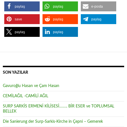
paylaş
paylaş
e-posta
save
paylaş
paylaş
paylaş
paylaş
SON YAZILAR
Gavuroğlu Hasan ve Çam Hasan
CEMİLAĞIL -CAMİLİ AĞIL
SURP SARKİS ERMENİ KİLİSESİ…….. BİR ESER ve TOPLUMSAL
BELLEK
Die Sanierung der Surp-Sarkis-Kirche in Çepni – Gemerek