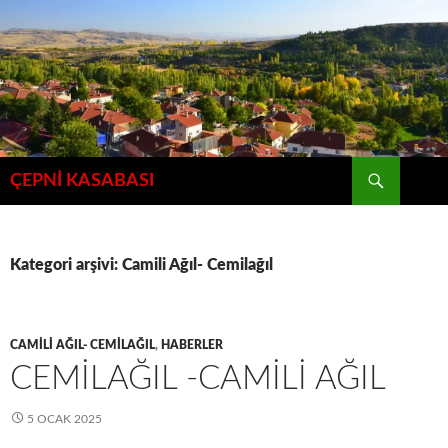
İçeriğe
atla
Ara
ÇEPNİ KASABASI
Kategori arşivi: Camili Ağıl- Cemilağıl
CAMILI AĞIL- CEMILAĞIL
,
HABERLER
CEMİLAĞIL -CAMİLİ AĞIL
5 OCAK 2025