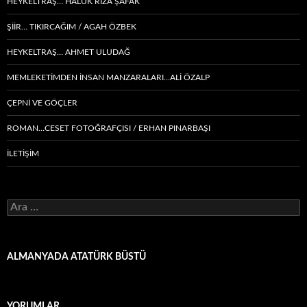
HEYKELTRAŞ… HALUK RIZA ŞAFAK
ŞIIR… TIKIRCAĞIM / AGAH ÖZBEK
HEYKELTRAŞ… AHMET ULUDAĞ
MEMLEKETIMDEN INSAN MANZARALARI…ALİ ÖZALP
ÇEPNI VE GÖÇLER
ROMAN…CESET FOTOĞRAFÇISI / ERHAN PINARBAŞI
İLETİŞİM
Arama:
ALMANYADA ATATÜRK BÜSTÜ
YORUMLAR