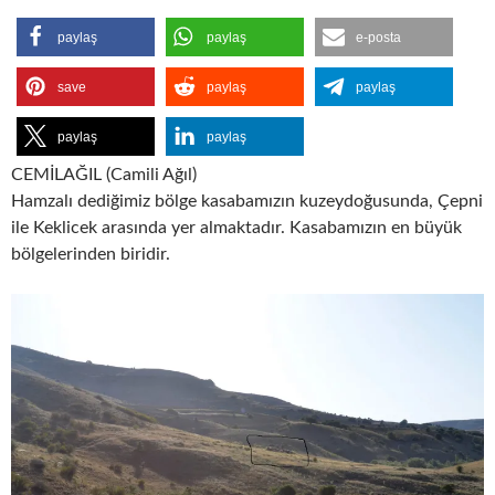
paylaş
paylaş
e-posta
save
paylaş
paylaş
paylaş
paylaş
CEMİLAĞIL (Camili Ağıl)
Hamzalı dediğimiz bölge kasabamızın kuzeydoğusunda, Çepni
ile Keklicek arasında yer almaktadır. Kasabamızın en büyük
bölgelerinden biridir.