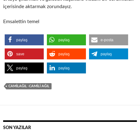
içerisinde aktarmak zorundayız.
Emsalettin temel
paylaş
paylaş
e-posta
save
paylaş
paylaş
paylaş
paylaş
CAMİLAĞIL -CAMİLİ AĞIL
SON YAZILAR