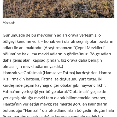
Mezarlık
Günümüzde de bu mevkilerin adları oraya yerleşmiş, o
bölgeyi kendine yurt – konak yeri olarak seçmiş olan boyların
adları ile anılmaktadır. (Araştırmamızın ‘’Çepni Mevkileri’’
bölümüne bakılırsa mevki adlarının görürsünüz. Bölge adları
daha geniş alanı kapsadığından, biz oraya daha belirgin
olması için mevki adlarını yazdık.)
Hamzalı ve Gofatmalı (Hamza ve Fatma) kardeştirler. Hamza
Kızılırmak’ın batısını, Fatma ise doğusunu yurt tutar. İki
kardeşinde geçim kaynağı diğer obalar gibi hayvancılıktır.
Fatma’nın yerleştiği yer bölge olarak’’Gofatmalı’’ geçse de
yerleşmiş olduğu mevki tam olarak bilinmemekle beraber,
Hamza’nın yerleştiği mevki; resimlerde görülen kalıntıların
bulunduğu ‘’Hamzalı’’ olarak adlandırılan bölgedir. Bugün hala
ören -harabe olarak varlığını koruyan caminin varlığı bu