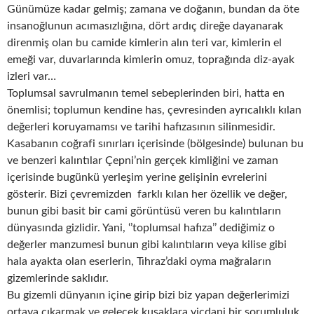
Günümüze kadar gelmiş; zamana ve doğanın, bundan da öte
insanoğlunun acımasızlığına, dört ardıç direğe dayanarak
direnmiş olan bu camide kimlerin alın teri var, kimlerin el
emeği var, duvarlarında kimlerin omuz, toprağında diz-ayak
izleri var…
Toplumsal savrulmanın temel sebeplerinden biri, hatta en
önemlisi; toplumun kendine has, çevresinden ayrıcalıklı kılan
değerleri koruyamamsı ve tarihi hafızasının silinmesidir.
Kasabanın coğrafi sınırları içerisinde (bölgesinde) bulunan bu
ve benzeri kalıntılar Çepni’nin gerçek kimliğini ve zaman
içerisinde bugünkü yerleşim yerine gelişinin evrelerini
gösterir. Bizi çevremizden farklı kılan her özellik ve değer,
bunun gibi basit bir cami görüntüsü veren bu kalıntıların
dünyasında gizlidir. Yani, ‘’toplumsal hafıza’’ dediğimiz o
değerler manzumesi bunun gibi kalıntıların veya kilise gibi
hala ayakta olan eserlerin, Tıhraz’daki oyma mağraların
gizemlerinde saklıdır.
Bu gizemli dünyanın içine girip bizi biz yapan değerlerimizi
ortaya çıkarmak ve gelecek kuşaklara vicdani bir sorumluluk