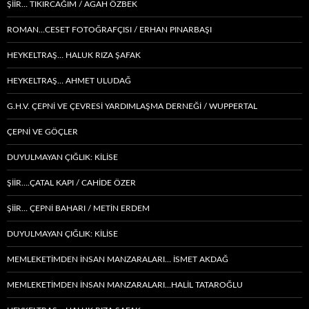
ŞIIR… TIKIRCAĞIM / AGAH ÖZBEK
ROMAN…CESET FOTOĞRAFÇISI / ERHAN PINARBAŞI
HEYKELTRAŞ… HALUK RIZA ŞAFAK
HEYKELTRAŞ… AHMET ULUDAĞ
G.H.V. ÇEPNİ VE ÇEVRESİ YARDIMLAŞMA DERNEĞİ / WUPPERTAL
ÇEPNI VE GÖÇLER
DUYULMAYAN ÇIĞLIK: KİLİSE
ŞİİR….ÇATAL KAPI / CAHİDE ÖZER
ŞİİR… ÇEPNI BAHARI / METİN ERDEM
DUYULMAYAN ÇIĞLIK: KİLİSE
MEMLEKETIMDEN INSAN MANZARALARI… İSMET AKDAĞ
MEMLEKETIMDEN INSAN MANZARALARI…HALİL TATAROĞLU